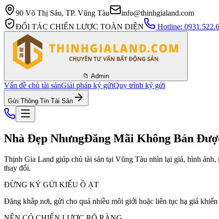
90 Võ Thị Sáu, TP. Vũng Tàu
info@thinhgialand.com
ĐỐI TÁC CHIẾN LƯỢC TOÀN DIỆN
Hotline: 0931.522.
📁 Admin
Vấn đề chủ tài sản
Giải pháp ký gửi
Quy trình ký gửi
Gửi Thông Tin Tài Sản
Nhà Đẹp Nhưng
Đăng Mãi Không Bán Đượ
Thịnh Gia Land giúp chủ tài sản tại Vũng Tàu nhìn lại giá, hình ảnh,
thay đổi.
ĐỪNG KÝ GỬI KIỂU Ồ ẠT
Đăng khắp nơi, gửi cho quá nhiều môi giới hoặc liên tục hạ giá khiến
NÊN CÓ CHIẾN LƯỢC RÕ RÀNG