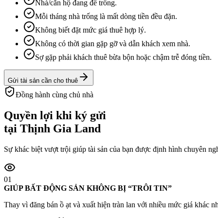
Nhà/căn hộ đang để trống.
Mỗi tháng nhà trống là mất dòng tiền đều đặn.
Không biết đặt mức giá thuê hợp lý.
Không có thời gian gặp gỡ và dẫn khách xem nhà.
Sợ gặp phải khách thuê bừa bộn hoặc chậm trễ đóng tiền.
Gửi tài sản cần cho thuê
Đồng hành cùng chủ nhà
Quyền lợi khi ký gửi
tại Thịnh Gia Land
Sự khác biệt vượt trội giúp tài sản của bạn được định hình chuyên ngh
01
GIÚP BẤT ĐỘNG SẢN KHÔNG BỊ “TRÔI TIN”
Thay vì đăng bán ồ ạt và xuất hiện tràn lan với nhiều mức giá khác nh